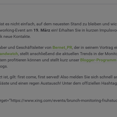
ist es nicht einfach, auf dem neuesten Stand zu bleiben und wic
tworking-Event am
19. März
ein! Erhalten Sie in kurzen Impulsv
k neue Kontakte.
haber und Geschäftsleiter von
Bernet_PR
, der in seinem Vortrag 
randwatch
, stellt anschließend die aktuellen Trends in der Monit
 profitieren können und stellt kurz unser
Blogger-Programm
logs.
t, gilt: first come, first served! Also melden Sie sich schnell a
 Gäste und einen regen Austausch! Unter dem offiziellen Hashta
 target=“https://www.xing.com/events/brunch-monitoring-fruhst