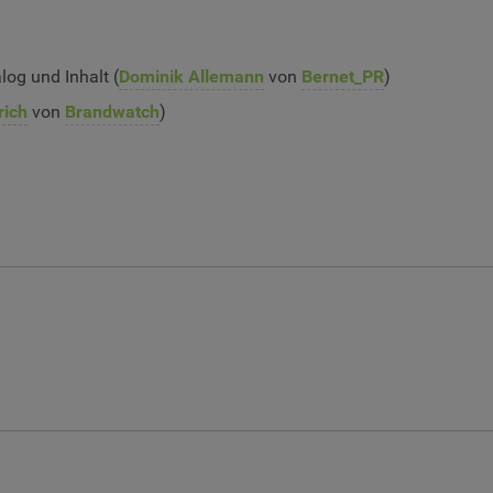
og und Inhalt (
Dominik Allemann
von
Bernet_PR
)
rich
von
Brandwatch
)