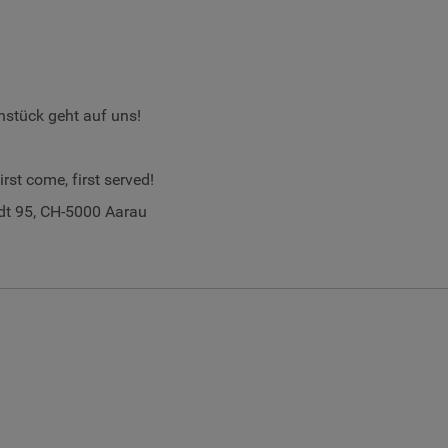
ühstück geht auf uns!
rst come, first served!
dt 95, CH-5000 Aarau