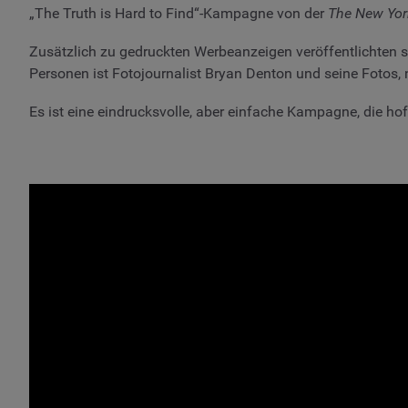
„The Truth is Hard to Find“-Kampagne von der
The New Yor
Zusätzlich zu gedruckten Werbeanzeigen veröffentlichten s
Personen ist Fotojournalist Bryan Denton und seine Fotos
Es ist eine eindrucksvolle, aber einfache Kampagne, die hof