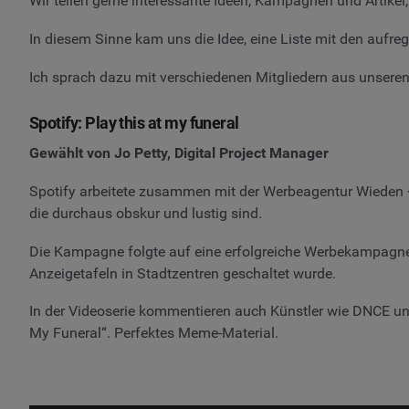
Wir teilen gerne interessante Ideen, Kampagnen und Artikel,
In diesem Sinne kam uns die Idee, eine Liste mit den aufr
Ich sprach dazu mit verschiedenen Mitgliedern aus unsere
Spotify: Play this at my funeral
Gewählt von Jo Petty, Digital Project Manager
Spotify arbeitete zusammen mit der Werbeagentur Wieden +
die durchaus obskur und lustig sind.
Die Kampagne folgte auf eine erfolgreiche Werbekampagne 
Anzeigetafeln in Stadtzentren geschaltet wurde.
In der Videoserie kommentieren auch Künstler wie DNCE und
My Funeral“. Perfektes Meme-Material.