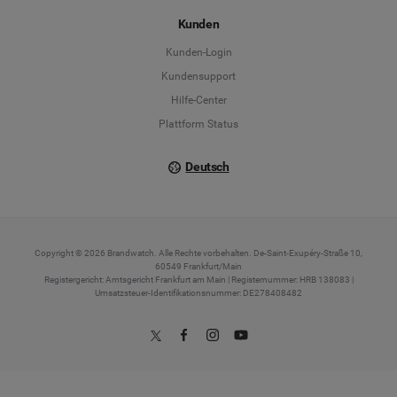
Español
Kunden
Français
Kunden-Login
Kundensupport
Italiano
Hilfe-Center
Plattform Status
Deutsch
Copyright © 2026 Brandwatch. Alle Rechte vorbehalten. De-Saint-Exupéry-Straße 10,
60549 Frankfurt/Main
Registergericht: Amtsgericht Frankfurt am Main | Registernummer: HRB 138083 |
Umsatzsteuer-Identifikationsnummer: DE278408482