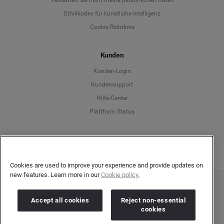
Ethikkodex für künstliche Intelligenz
English
Cookie Richtlinie
Español
Kunden
Français
Kunden-Login
Kundensupport
Italiano
Hilfe-Center
Plattform Status
Deutsch
Cookies are used to improve your experience and provide updates on
new features. Learn more in our
Cookie policy.
Copyright © 2026 Brandwatch. Alle Rechte vorbehalten. De-Saint-Exupéry-Straße 10,
60549 Frankfurt/Main
Accept all cookies
Reject non-essential
Registergericht: Amtsgericht Frankfurt am Main | Registernummer: HRB 138083 |
cookies
Umsatzsteuer-Identifikationsnummer: DE278408482