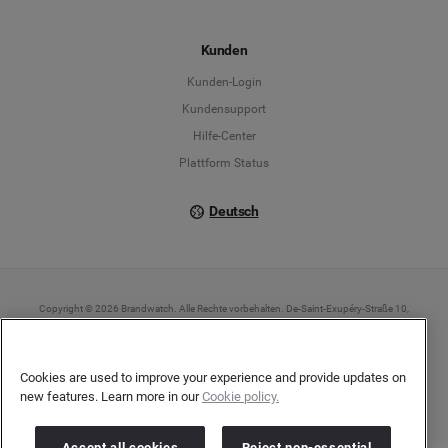
Español
Kunden
Français
Kunden-Login
Kundensupport
Italiano
Hilfe-Center
Plattform Status
Deutsch
Copyright © 2026 Brandwatch. Alle Rechte vorbehalten. De-Saint-Exupéry-Straße 10,
60549 Frankfurt/Main
Registergericht: Amtsgericht Frankfurt am Main | Registernummer: HRB 138083 |
Umsatzsteuer-Identifikationsnummer: DE278408482
Cookies are used to improve your experience and provide updates on
new features. Learn more in our
Cookie policy.
Accept all cookies
Reject non-essential