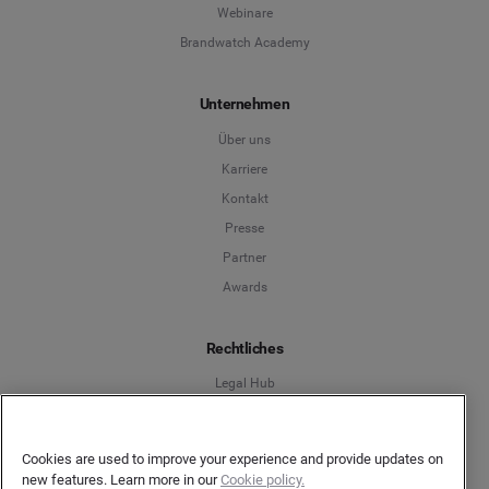
Webinare
Brandwatch Academy
Unternehmen
Über uns
Karriere
Kontakt
Presse
Partner
Awards
Rechtliches
Legal Hub
Datenschutzerklärung Kunden
Datenschutzerklärung Urheber
Cookies are used to improve your experience and provide updates on
Terms and Conditions
new features. Learn more in our
Cookie policy.