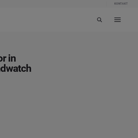
KONTAKT
r in
ndwatch