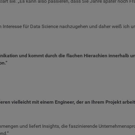
rklärt sie. „Es kann also passieren, dass Sie Jahre später noch 
m Interesse für Data Science nachzugehen und daher weiß ich um
inikation und kommt durch die flachen Hierachien innerhalb 
on.“
tieren vielleicht mit einem Engineer, der an Ihrem Projekt arb
engen und liefert Insights, die faszinierende Unternehmenspro
end.“