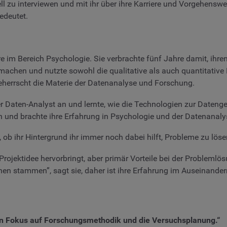
ell zu interviewen und mit ihr über ihre Karriere und Vorgehensw
edeutet.
e im Bereich Psychologie. Sie verbrachte fünf Jahre damit, ihr
achen und nutzte sowohl die qualitative als auch quantitative
herrscht die Materie der Datenanalyse und Forschung.
er Daten-Analyst an und lernte, wie die Technologien zur Daten
an und brachte ihre Erfahrung in Psychologie und der Datenanalys
, ob ihr Hintergrund ihr immer noch dabei hilft, Probleme zu löse
Projektidee hervorbringt, aber primär Vorteile bei der Problem
en stammen”, sagt sie, daher ist ihre Erfahrung im Auseinande
nen Fokus auf Forschungsmethodik und die Versuchsplanung.“