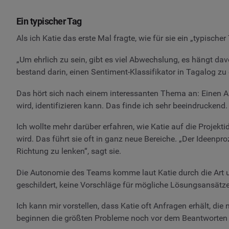
Ein typischer Tag
Als ich Katie das erste Mal fragte, wie für sie ein „typische
„Um ehrlich zu sein, gibt es viel Abwechslung, es hängt da
bestand darin, einen Sentiment-Klassifikator in Tagalog zu e
Das hört sich nach einem interessanten Thema an: Einen Al
wird, identifizieren kann. Das finde ich sehr beeindruckend.
Ich wollte mehr darüber erfahren, wie Katie auf die Projekt
wird. Das führt sie oft in ganz neue Bereiche. „Der Ideenp
Richtung zu lenken“, sagt sie.
Die Autonomie des Teams komme laut Katie durch die Art un
geschildert, keine Vorschläge für mögliche Lösungsansätze“
Ich kann mir vorstellen, dass Katie oft Anfragen erhält, die
beginnen die größten Probleme noch vor dem Beantworten 