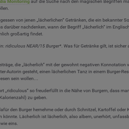
dia Monitoring
auf die Suche nach den magischen Begriffen mac
llen.
gessen von jenen „lächerlichen“ Getränken, die ein bekannter Sof
ss darüber nachdenken, wann der Begriff „lächerlich“ im Englisc
lich großartig findet.
in:
ridiculous NEAR/15 Burger*
. Was für Getränke gilt, ist siche
iträge, die „lächerlich“ mit der gewohnt negativen Konnotation
er-Autorin gesteht, einen lächerlichen Tanz in einem Burger-Res
wesen sein wollen…
 „ridiculous“ so freuderfüllt in die Nähe von Burgern, dass ma
Kalorienzahl) zu geben.
dafür den Burger hernehme oder durch Schnitzel, Kartoffel oder 
 könnte. Lächerlich ist lächerlich, also albern, unerhört, unfa
 wie eins.