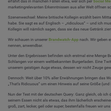
erfährt das in manchen Fällen etwa, wer sich per
Social Me
marketingrelevanten Erkenntnissen aus aller Welt öffnen so
Szenenwechsel: Meine britische Kollegin erzählt beim Mitta
habe. Sie sagt es auf Englisch – „ridiculous“ – und ich mu
Kollegin will nämlich sagen, dass sie das neue Getränk ziem
Wir schauen in unserer
Brandwatch-App
nach. Wir geben e
nennen, anwendbar.
Unter den Ergebnissen befinden sich erstmal eine Menge Be
Schlangen vor einem weltbekannten Burgerladen. Eine Twitt
unserem geistigen Auge etwas, dessen wir nicht Zeuge ge
Dennoch: Weit über 10% aller Erwähnungen bringen das Wort
„That’s Ridicuous“ um einen Hinweis auf seine Größe (und 
Nun der Test mit der deutschen Query: Ganz gleich, ob ich 
seinem Essen nicht als etwas, das ihm lächerlich erscheinen
groß, zart, lecker, geil oder super; bestenfalls freuen wir uns