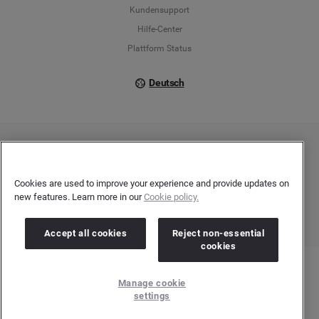
Kundensupport
Italiano
Hilfe-Center
Plattform Status
Deutsch
Copyright © 2026 Brandwatch. Alle Rechte vorbehalten. De-Saint-Exupéry-Straße 10,
60549 Frankfurt/Main
Registergericht: Amtsgericht Frankfurt am Main | Registernummer: HRB 138083 |
Cookies are used to improve your experience and provide updates on
Umsatzsteuer-Identifikationsnummer: DE278408482
new features. Learn more in our
Cookie policy.
Accept all cookies
Reject non-essential
cookies
Manage cookie
settings