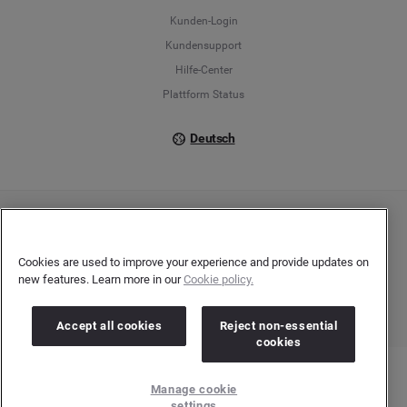
Français
Kunden-Login
Kundensupport
Italiano
Hilfe-Center
Plattform Status
Deutsch
Copyright © 2026 Brandwatch. Alle Rechte vorbehalten. De-Saint-Exupéry-Straße 10,
60549 Frankfurt/Main
Registergericht: Amtsgericht Frankfurt am Main | Registernummer: HRB 138083 |
Cookies are used to improve your experience and provide updates on
Umsatzsteuer-Identifikationsnummer: DE278408482
new features. Learn more in our
Cookie policy.
Accept all cookies
Reject non-essential
cookies
Manage cookie
settings