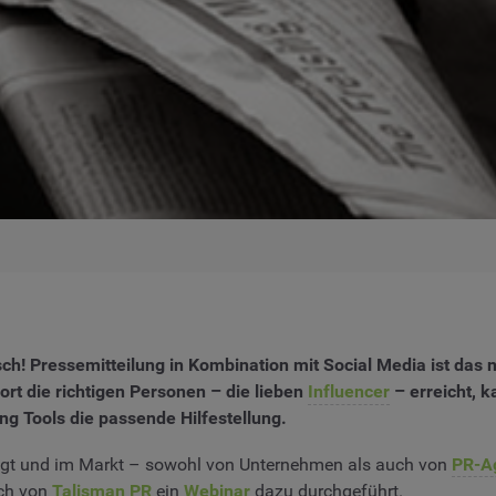
lsch! Pressemitteilung in Kombination mit Social Media ist da
ort die richtigen Personen – die lieben
Influencer
– erreicht, 
ing Tools die passende Hilfestellung.
egt und im Markt – sowohl von Unternehmen als auch von
PR-A
ich von
Talisman PR
ein
Webinar
dazu durchgeführt.