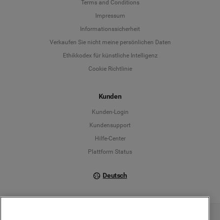
Terms and Conditions
Language
Impressum
Informationssicherheit
Deutsch
Verkaufen Sie nicht meine persönlichen Daten
Ethikkodex für künstliche Intelligenz
English
Cookie Richtlinie
Español
Kunden
Français
Kunden-Login
Kundensupport
Italiano
Hilfe-Center
Plattform Status
Deutsch