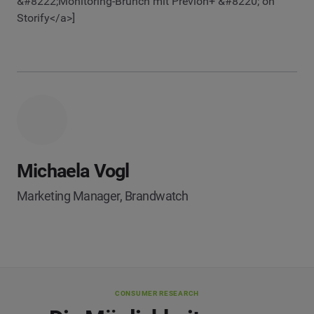
&#8222;Monitoring-Brunch mit Previon+ &#8220; on
Storify</a>]
Michaela Vogl
Marketing Manager, Brandwatch
CONSUMER RESEARCH