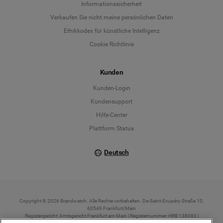
Informationssicherheit
Deutsch
Verkaufen Sie nicht meine persönlichen Daten
Ethikkodex für künstliche Intelligenz
English
Cookie Richtlinie
Español
Kunden
Français
Kunden-Login
Kundensupport
Italiano
Hilfe-Center
Plattform Status
Deutsch
Copyright © 2026 Brandwatch. Alle Rechte vorbehalten. De-Saint-Exupéry-Straße 10,
60549 Frankfurt/Main
Registergericht: Amtsgericht Frankfurt am Main | Registernummer: HRB 138083 |