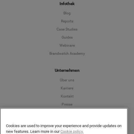
Infothek
Blog
Reports
Case Studies
Guides
Webinare
Brandwatch Academy
Unternehmen
Über uns
Karriere
Kontakt
Presse
Partner
Awards
Cookies are used to improve your experience and provide updates on
new features. Learn more in our
Cookie policy.