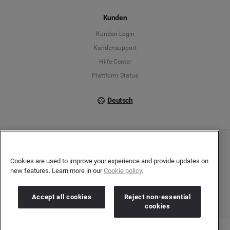
Español
Kunden
Français
Kunden-Login
Kundensupport
Italiano
Hilfe-Center
Plattform Status
Deutsch
Copyright © 2026 Brandwatch. Alle Rechte vorbehalten. De-Saint-Exupéry-Straße 10,
60549 Frankfurt/Main
Cookies are used to improve your experience and provide updates on
Registergericht: Amtsgericht Frankfurt am Main | Registernummer: HRB 138083 |
new features. Learn more in our
Cookie policy.
Umsatzsteuer-Identifikationsnummer: DE278408482
Accept all cookies
Reject non-essential
cookies