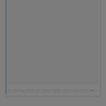
Ein Beitrag geteilt von Farina Opoku (@novalanalove)
am
20. No