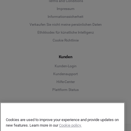
Terms and Conditions
Language
Impressum
Informationssicherheit
Deutsch
Verkaufen Sie nicht meine persönlichen Daten
Ethikkodex für künstliche Intelligenz
English
Cookie Richtlinie
Español
Kunden
Français
Kunden-Login
Kundensupport
Italiano
Hilfe-Center
Plattform Status
Deutsch
Cookies are used to improve your experience and provide updates on
new features. Learn more in our
Cookie policy.