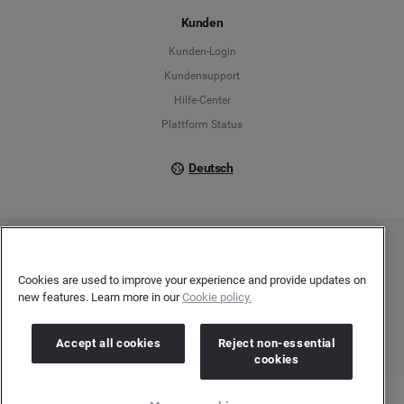
Español
Kunden
Français
Kunden-Login
Kundensupport
Italiano
Hilfe-Center
Plattform Status
Deutsch
Copyright © 2026 Brandwatch. Alle Rechte vorbehalten. De-Saint-Exupéry-Straße 10,
60549 Frankfurt/Main
Cookies are used to improve your experience and provide updates on
Registergericht: Amtsgericht Frankfurt am Main | Registernummer: HRB 138083 |
new features. Learn more in our
Cookie policy.
Umsatzsteuer-Identifikationsnummer: DE278408482
Accept all cookies
Reject non-essential
cookies