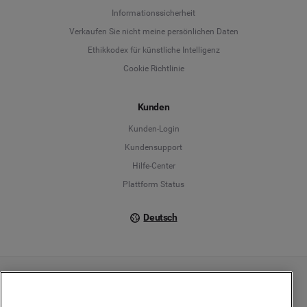
Informationssicherheit
Deutsch
Verkaufen Sie nicht meine persönlichen Daten
Ethikkodex für künstliche Intelligenz
English
Cookie Richtlinie
Español
Kunden
Français
Kunden-Login
Kundensupport
Italiano
Hilfe-Center
Plattform Status
Deutsch
Copyright © 2026 Brandwatch. Alle Rechte vorbehalten. De-Saint-Exupéry-Straße 10,
60549 Frankfurt/Main
Registergericht: Amtsgericht Frankfurt am Main | Registernummer: HRB 138083 |