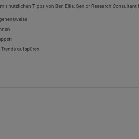
it nützlichen Tipps von Ben Ellis, Senior Research Consultant
orgehensweise
ennen
ruppen
g Trends aufspüren