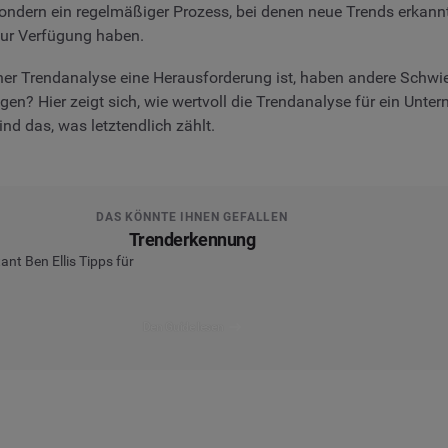
sondern ein regelmäßiger Prozess, bei denen neue Trends erkannt
zur Verfügung haben.
r Trendanalyse eine Herausforderung ist, haben andere Schwier
n? Hier zeigt sich, wie wertvoll die Trendanalyse für ein Unte
nd das, was letztendlich zählt.
DAS KÖNNTE IHNEN GEFALLEN
Trenderkennung
nt Ben Ellis Tipps für
Den Guide lesen