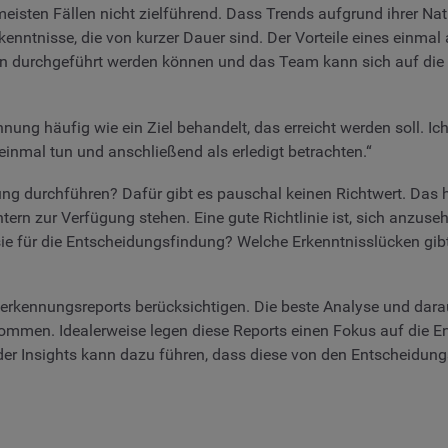
eisten Fällen nicht zielführend. Dass Trends aufgrund ihrer Na
nntnisse, die von kurzer Dauer sind. Der Vorteile eines einmal 
n durchgeführt werden können und das Team kann sich auf die 
nung häufig wie ein Ziel behandelt, das erreicht werden soll. Ich 
 einmal tun und anschließend als erledigt betrachten.“
ng durchführen? Dafür gibt es pauschal keinen Richtwert. Das
ern zur Verfügung stehen. Eine gute Richtlinie ist, sich anzus
ie für die Entscheidungsfindung? Welche Erkenntnisslücken gib
derkennungsreports berücksichtigen. Die beste Analyse und darau
ommen. Idealerweise legen diese Reports einen Fokus auf die E
 der Insights kann dazu führen, dass diese von den Entscheidu