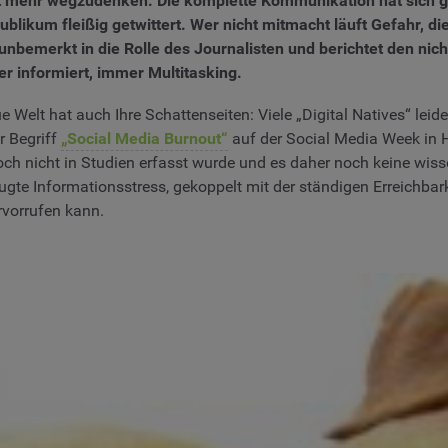
t mehr wegzudenken. Die komplette Kommunikation hat sich ge
blikum fleißig getwittert. Wer nicht mitmacht läuft Gefahr, di
 unbemerkt in die Rolle des Journalisten und berichtet den n
er informiert, immer Multitasking.
e Welt hat auch Ihre Schattenseiten: Viele „Digital Natives“ lei
r Begriff
„Social Media Burnout“
auf der Social Media Week in
ch nicht in Studien erfasst wurde und es daher noch keine wiss
eugte Informationsstress, gekoppelt mit der ständigen Erreich
vorrufen kann.