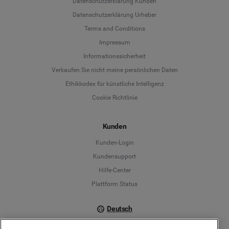
Datenschutzerklärung Kunden
Datenschutzerklärung Urheber
Terms and Conditions
Language
Impressum
Informationssicherheit
Deutsch
Verkaufen Sie nicht meine persönlichen Daten
Ethikkodex für künstliche Intelligenz
English
Cookie Richtlinie
Español
Kunden
Français
Kunden-Login
Kundensupport
Italiano
Hilfe-Center
Plattform Status
Deutsch