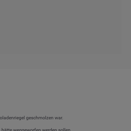
koladenriegel geschmolzen war.
ch hätte weggeworfen werden sollen.