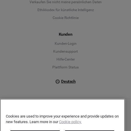
Verkaufen Sie nicht meine persönlichen Daten
Ethikkodex für künstliche Intelligenz
English
Cookie Richtlinie
Español
Kunden
Français
Kunden-Login
Kundensupport
Italiano
Hilfe-Center
Plattform Status
Deutsch
Copyright © 2026 Brandwatch. Alle Rechte vorbehalten. De-Saint-Exupéry-Straße 10,
60549 Frankfurt/Main
Cookies are used to improve your experience and provide updates on
Registergericht: Amtsgericht Frankfurt am Main | Registernummer: HRB 138083 |
new features. Learn more in our
Cookie policy.
Umsatzsteuer-Identifikationsnummer: DE278408482