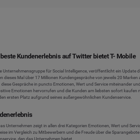
este Kundenerlebnis auf Twitter bietet T- Mobile
nde Unternehmensgruppe für Social Intelligence, veröffentlicht ein Upda
en dieses Mal über 17 Millionen Kundengespräche von jeweils 20 Marken 
iese Gespräche in puncto Emotionen, Wert und Service miteinander und 
itive Emotionen hervorrufen und die Kunden am liebsten sofort kaufen 
 den ersten Platz aufgrund seines außergewöhnlichen Kundenservice.
ndenerlebnis
Das Unternehmen zeigt in allen drei Kategorien Emotionen, Wert und Servi
eise im Vergleich zu Mitbewerbern und die Freude über die Sparangebote 
ervice, den das Unternehmen bietet.