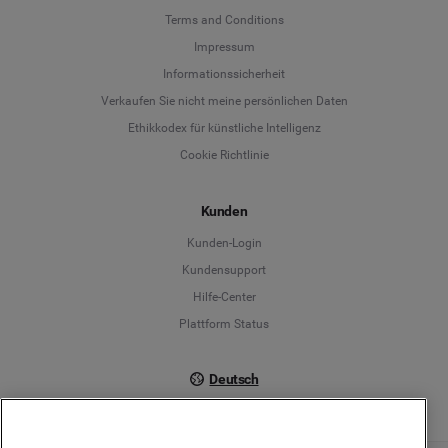
Terms and Conditions
Language
Impressum
Informationssicherheit
Deutsch
Verkaufen Sie nicht meine persönlichen Daten
Ethikkodex für künstliche Intelligenz
English
Cookie Richtlinie
Español
Kunden
Français
Kunden-Login
Kundensupport
Italiano
Hilfe-Center
Plattform Status
Deutsch