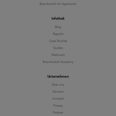
Nicht sicher
Brandwatch für Agenturen
*
Pflichtfeld
Infothek
Position
*
Blog
Reports
*
Pflichtfeld
Weiter
Case Studies
Guides
Webinare
Brandwatch Academy
Unternehmen
Über uns
Karriere
Kontakt
Presse
Partner