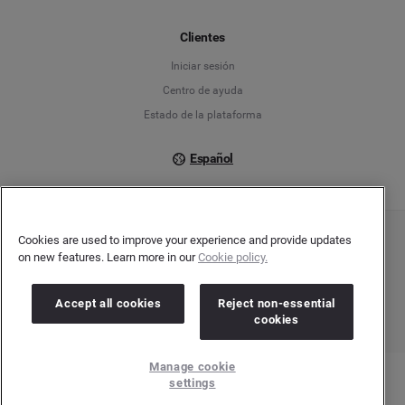
Français
Clientes
Iniciar sesión
Italiano
Centro de ayuda
Estado de la plataforma
Español
Cookies are used to improve your experience and provide updates
Copyright © 2026 Brandwatch. Todos los derechos reservados. Cision Group Ltd, 7th
on new features. Learn more in our
Cookie policy.
Floor, 5 Churchill Place, Canary Wharf, London, E14 5HU
Company number: 03898053 | VAT number: 754 750 710
Accept all cookies
Reject non-essential
cookies
Manage cookie
settings