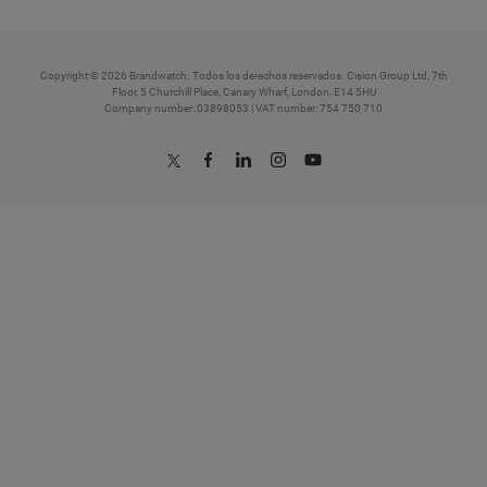
Copyright © 2026 Brandwatch. Todos los derechos reservados. Cision Group Ltd, 7th
Floor, 5 Churchill Place, Canary Wharf, London, E14 5HU
Company number: 03898053 | VAT number: 754 750 710