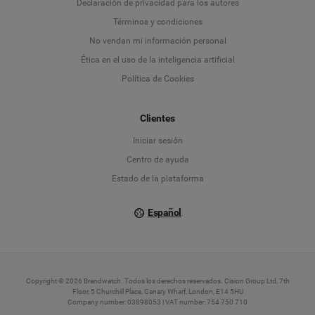
Declaración de privacidad para los autores
Deutsch
Términos y condiciones
No vendan mi información personal
English
Ética en el uso de la inteligencia artificial
Política de Cookies
Español
Français
Clientes
Iniciar sesión
Italiano
Centro de ayuda
Estado de la plataforma
Español
Copyright © 2026 Brandwatch. Todos los derechos reservados. Cision Group Ltd, 7th
Floor, 5 Churchill Place, Canary Wharf, London, E14 5HU
Company number: 03898053 | VAT number: 754 750 710