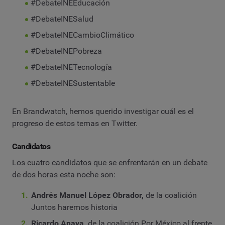
#DebateINEEducación
#DebateINESalud
#DebateINECambioClimático
#DebateINEPobreza
#DebateINETecnología
#DebateINESustentable
En Brandwatch, hemos querido investigar cuál es el
progreso de estos temas en Twitter.
Candidatos
Los cuatro candidatos que se enfrentarán en un debate
de dos horas esta noche son:
Andrés Manuel López Obrador,
de la coalición
Juntos haremos historia
Ricardo Anaya,
de la coalición Por México al frente