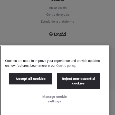
Iniciar sesión
Italiano
Centro de ayuda
Estado de la plataforma
Español
Copyright © 2026 Brandwatch. Todos los derechos reservados. Cision Group Ltd, 7th
Cookies are used to improve your experience and provide updates
Floor, 5 Churchill Place, Canary Wharf, London, E14 5HU
on new features. Learn more in our
Cookie policy.
Company number: 03898053 | VAT number: 754 750 710
Accept all cookies
Reject non-essential
cookies
Manage cookie
settings