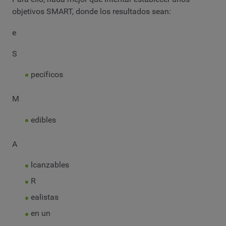
objetivos SMART, donde los resultados sean:
e
S
pecíficos
M
edibles
A
lcanzables
R
ealistas
en un