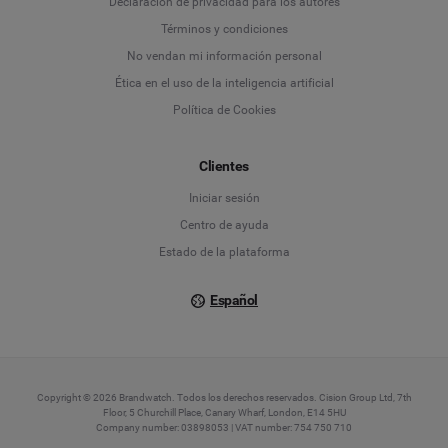
Declaración de privacidad para los autores
Deutsch
Términos y condiciones
No vendan mi información personal
English
Ética en el uso de la inteligencia artificial
Política de Cookies
Español
Français
Clientes
Iniciar sesión
Italiano
Centro de ayuda
Estado de la plataforma
Español
Copyright © 2026 Brandwatch. Todos los derechos reservados. Cision Group Ltd, 7th
Floor, 5 Churchill Place, Canary Wharf, London, E14 5HU
Company number: 03898053 | VAT number: 754 750 710