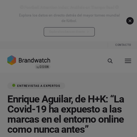
⚽ Football Attention Index: Análisis en Tiempo Real ⚽
Explora los datos en directo detrás del mayor torneo mundial
de fútbol.
Explora los datos en directo
CONTACTO
ENTREVISTAS A EXPERTOS
Enrique Aguilar, de H+K: “La
Covid-19 ha expuesto a las
marcas en el entorno online
como nunca antes”