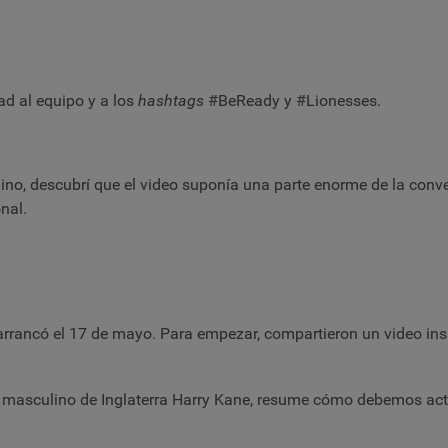
ad al equipo y a los
hashtags
#BeReady y #Lionesses.
enino, descubrí que el video suponía una parte enorme de la co
nal.
rrancó el 17 de mayo. Para empezar, compartieron un video insp
o masculino de Inglaterra Harry Kane, resume cómo debemos actu