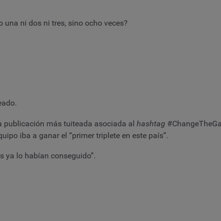
na ni dos ni tres, sino ocho veces?
eado.
a publicación más tuiteada asociada al
hashtag
#ChangeTheGame
uipo iba a ganar el “primer triplete en este país”.
es ya lo habían conseguido”.