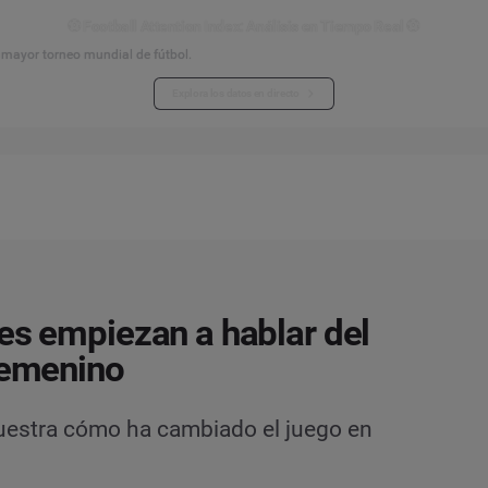
⚽ Football Attention Index: Análisis en Tiempo Real ⚽
l mayor torneo mundial de fútbol.
Explora los datos en directo
es empiezan a hablar del
femenino
muestra cómo ha cambiado el juego en