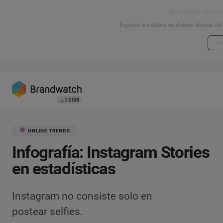
⚽ Football Attenti
Explora los datos en directo detrás de
Exp
ONLINE TRENDS
Infografía: Instagram Stories
en estadísticas
Instagram no consiste solo en
postear selfies.