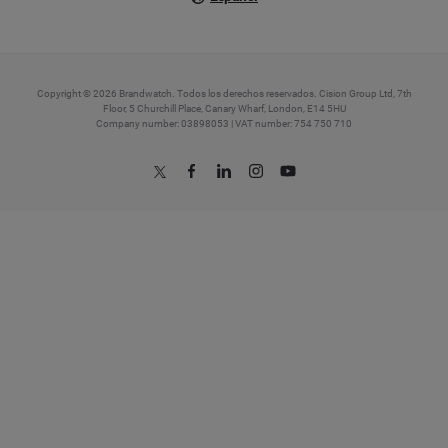
Copyright © 2026 Brandwatch. Todos los derechos reservados. Cision Group Ltd, 7th
Floor, 5 Churchill Place, Canary Wharf, London, E14 5HU
Company number: 03898053 | VAT number: 754 750 710