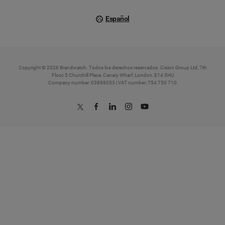
Español
Copyright © 2026 Brandwatch. Todos los derechos reservados. Cision Group Ltd, 7th
Floor, 5 Churchill Place, Canary Wharf, London, E14 5HU
Company number: 03898053 | VAT number: 754 750 710