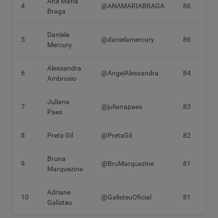
Ana Maria
4
@ANAMARIABRAGA
86
Braga
Daniela
5
@danielamercury
86
Mercury
Alessandra
6
@AngelAlessandra
84
Ambrosio
Juliana
7
@julianapaes
83
Paes
8
Preta Gil
@PretaGil
82
Bruna
9
@BruMarquezine
81
Marquezine
Adriane
10
@GalisteuOficial
81
Galisteu