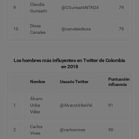
Claudia
9
@CGurisattiNTN24
79
Gurisatti
Diosa
10
@canalesdiosa
79
Canales
Los hombres más influyentes en Twitter de Colombia
en 2018
Puntuación
Nombre
Usuario Twitter
influencia
Álvaro
1
Uribe
@AlvaroUribeVel
91
Vélez
Carlos
2
@carlosvives
90
Vives