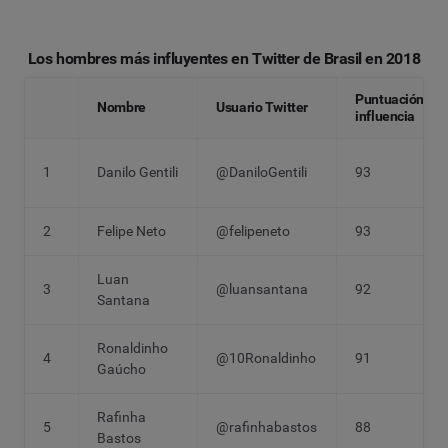
Los hombres más influyentes en Twitter de Brasil en 2018
Puntuación
Nombre
Usuario Twitter
influencia
1
Danilo Gentili
@DaniloGentili
93
2
Felipe Neto
@felipeneto
93
Luan
3
@luansantana
92
Santana
Ronaldinho
4
@10Ronaldinho
91
Gaúcho
Rafinha
5
@rafinhabastos
88
Bastos