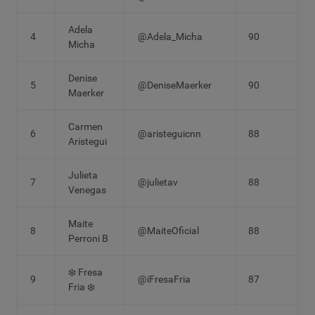
Adela
4
@Adela_Micha
90
Micha
Denise
5
@DeniseMaerker
90
Maerker
Carmen
6
@aristeguicnn
88
Aristegui
Julieta
7
@julietav
88
Venegas
Maite
8
@MaiteOficial
88
Perroni B
❄️ Fresa
9
@iFresaFria
87
Fria ❄️