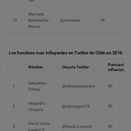
SM
Marisela
10
Santibáñez
@mariseka
74
Novoa
Los hombres más influyentes en Twitter de Chile en 2018
Puntuación
Nombre
Usuario Twitter
influencia
Sebastian
1
@sebastianpinera
85
Piñera
Alejandro
2
@alevergara78
85
Vergara
Karol Jesús
3
@Karol_LuceroV
83
Lucero V