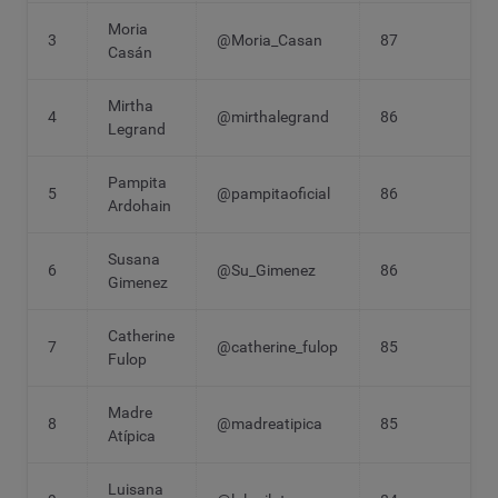
Moria
3
@Moria_Casan
87
Casán
Mirtha
4
@mirthalegrand
86
Legrand
Pampita
5
@pampitaoficial
86
Ardohain
Susana
6
@Su_Gimenez
86
Gimenez
Catherine
7
@catherine_fulop
85
Fulop
Madre
8
@madreatipica
85
Atípica
Luisana