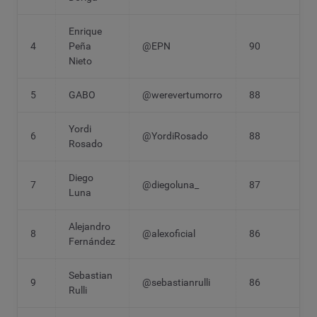
Enrique
4
Peña
@EPN
90
Nieto
5
GABO
@werevertumorro
88
Yordi
6
@YordiRosado
88
Rosado
Diego
7
@diegoluna_
87
Luna
Alejandro
8
@alexoficial
86
Fernández
Sebastian
9
@sebastianrulli
86
Rulli