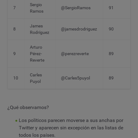
Sergio
7
@SergioRamos
91
Ramos
James
8
@jamesdrodriguez
90
Rodríguez
Arturo
9
Pérez-
@perezreverte
89
Reverte
Carles
10
@Carles5puyol
89
Puyol
¿Qué observamos?
Los políticos parecen moverse a sus anchas por
Twitter y aparecen sin excepción en las listas de
todos los países.