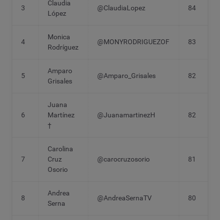
Claudia
3
@ClaudiaLopez
84
López
Monica
4
@MONYRODRIGUEZOF
83
Rodríguez
Amparo
5
@Amparo_Grisales
82
Grisales
Juana
6
Martínez
@JuanamartinezH
82
†
Carolina
7
Cruz
@carocruzosorio
81
Osorio
Andrea
8
@AndreaSernaTV
80
Serna