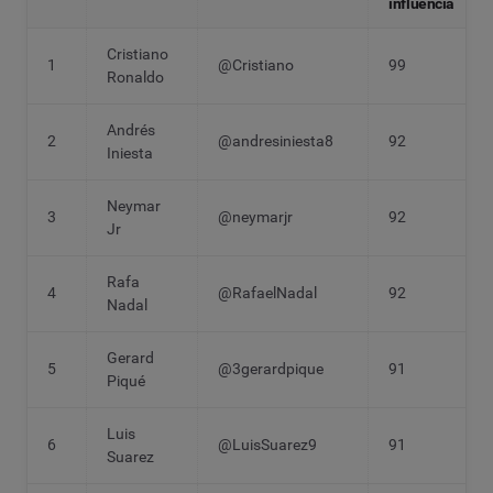
influencia
Cristiano
1
@Cristiano
99
Ronaldo
Andrés
2
@andresiniesta8
92
Iniesta
Neymar
3
@neymarjr
92
Jr
Rafa
4
@RafaelNadal
92
Nadal
Gerard
5
@3gerardpique
91
Piqué
Luis
6
@LuisSuarez9
91
Suarez