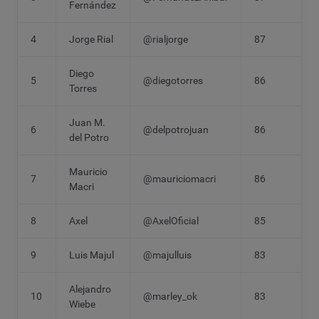
Fernández
4
Jorge Rial
@rialjorge
87
Diego
5
@diegotorres
86
Torres
Juan M.
6
@delpotrojuan
86
del Potro
Mauricio
7
@mauriciomacri
86
Macri
8
Axel
@AxelOficial
85
9
Luis Majul
@majulluis
83
Alejandro
10
@marley_ok
83
Wiebe