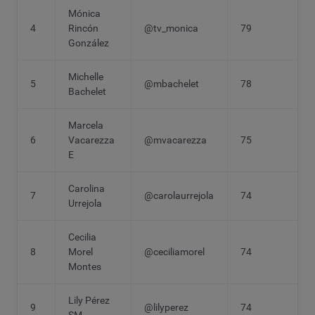
Mónica
4
Rincón
@tv_monica
79
González
Michelle
5
@mbachelet
78
Bachelet
Marcela
6
Vacarezza
@mvacarezza
75
E
Carolina
7
@carolaurrejola
74
Urrejola
Cecilia
8
Morel
@ceciliamorel
74
Montes
Lily Pérez
9
@lilyperez
74