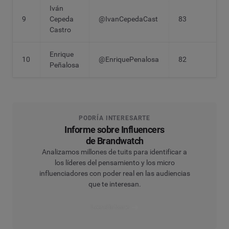
Iván
9
Cepeda
@IvanCepedaCast
83
Castro
Enrique
10
@EnriquePenalosa
82
Peñalosa
PODRÍA INTERESARTE
Informe sobre Influencers
de Brandwatch
Analizamos millones de tuits para identificar a
los líderes del pensamiento y los micro
influenciadores con poder real en las audiencias
que te interesan.
Leer el informe