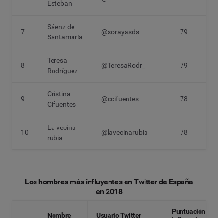
Esteban
Sáenz de
7
@sorayasds
79
Santamaría
Teresa
8
@TeresaRodr_
79
Rodríguez
Cristina
9
@ccifuentes
78
Cifuentes
La vecina
10
@lavecinarubia
78
rubia
Los hombres más influyentes en Twitter de España
en 2018
Puntuación
Nombre
Usuario Twitter