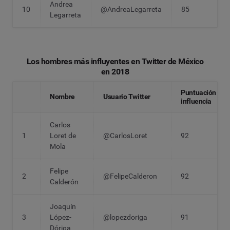
Andrea
10
@AndreaLegarreta
85
Legarreta
Los hombres más influyentes en Twitter de México
en 2018
Puntuación
Nombre
Usuario Twitter
influencia
Carlos
1
Loret de
@CarlosLoret
92
Mola
Felipe
2
@FelipeCalderon
92
Calderón
Joaquín
3
López-
@lopezdoriga
91
Dóriga