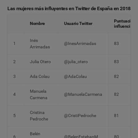
Las mujeres más influyentes en Twitter de España en 2018
Puntuación
Nombre
Usuario Twitter
influencia
Inés
1
@InesArrimadas
83
Arrimadas
2
Julia Otero
@julia_otero
83
3
Ada Colau
@AdaColau
82
Manuela
4
@ManuelaCarmena
82
Carmena
Cristina
5
@CristiPedroche
81
Pedroche
Belén
6
@BelenEstebanM
80