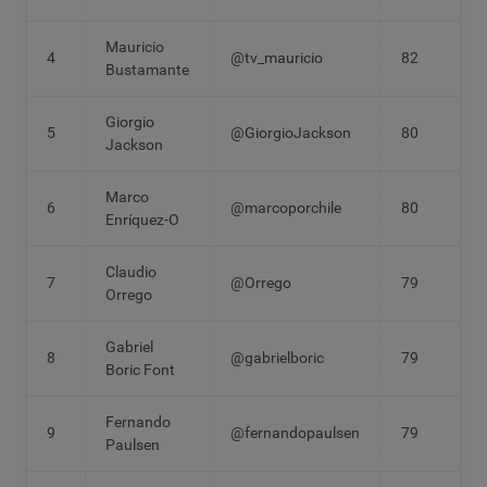
Mauricio
4
@tv_mauricio
82
Bustamante
Giorgio
5
@GiorgioJackson
80
Jackson
Marco
6
@marcoporchile
80
Enríquez-O
Claudio
7
@Orrego
79
Orrego
Gabriel
8
@gabrielboric
79
Boric Font
Fernando
9
@fernandopaulsen
79
Paulsen