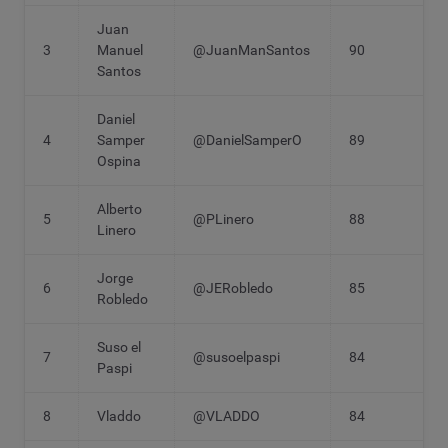
Juan
3
Manuel
@JuanManSantos
90
Santos
Daniel
4
Samper
@DanielSamperO
89
Ospina
Alberto
5
@PLinero
88
Linero
Jorge
6
@JERobledo
85
Robledo
Suso el
7
@susoelpaspi
84
Paspi
8
Vladdo
@VLADDO
84