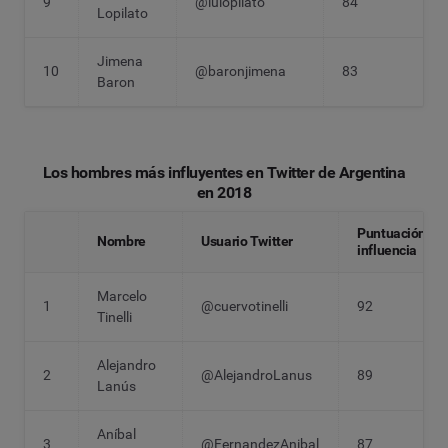
9
@lulopilato
84
Lopilato
Jimena
10
@baronjimena
83
Baron
Los hombres más influyentes en Twitter de Argentina
en 2018
Puntuación
Nombre
Usuario Twitter
influencia
Marcelo
1
@cuervotinelli
92
Tinelli
Alejandro
2
@AlejandroLanus
89
Lanús
Aníbal
3
@FernandezAnibal
87