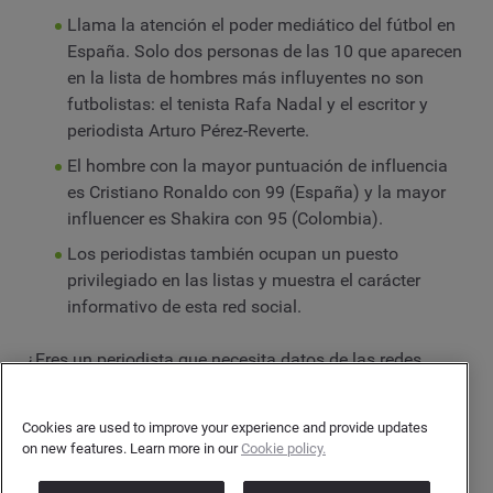
Llama la atención el poder mediático del fútbol en
España. Solo dos personas de las 10 que aparecen
en la lista de hombres más influyentes no son
futbolistas: el tenista Rafa Nadal y el escritor y
periodista Arturo Pérez-Reverte.
El hombre con la mayor puntuación de influencia
es Cristiano Ronaldo con 99 (España) y la mayor
influencer es Shakira con 95 (Colombia).
Los periodistas también ocupan un puesto
privilegiado en las listas y muestra el carácter
informativo de esta red social.
¿Eres un periodista que necesita datos de las redes
sociales? Envíanos un email a
contacto@brandwatch.com
para más información.
Cookies are used to improve your experience and provide updates
on new features. Learn more in our
Cookie policy.