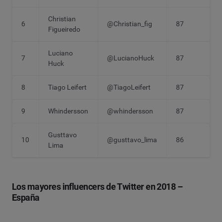
Christian
6
@Christian_fig
87
Figueiredo
Luciano
7
@LucianoHuck
87
Huck
8
Tiago Leifert
@TiagoLeifert
87
9
Whindersson
@whindersson
87
Gusttavo
10
@gusttavo_lima
86
Lima
Los mayores influencers de Twitter en 2018 –
España