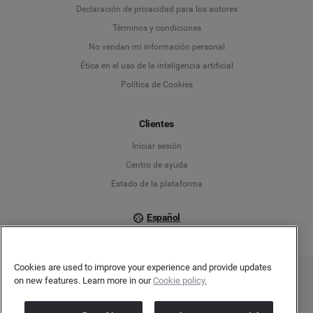
Declaración de privacidad para los autores
Deutsch
Términos y condiciones
No vendan mi información personal
English
Ética en el uso de la inteligencia artificial
Política de Cookies
Español
Français
Clientes
Iniciar sesión
Italiano
Centro de ayuda
Estado de la plataforma
Español
Cookies are used to improve your experience and provide updates
on new features. Learn more in our
Cookie policy.
Copyright © 2026 Brandwatch. Todos los derechos reservados. Cision Group Ltd, 7th
Floor, 5 Churchill Place, Canary Wharf, London, E14 5HU
Company number: 03898053 | VAT number: 754 750 710