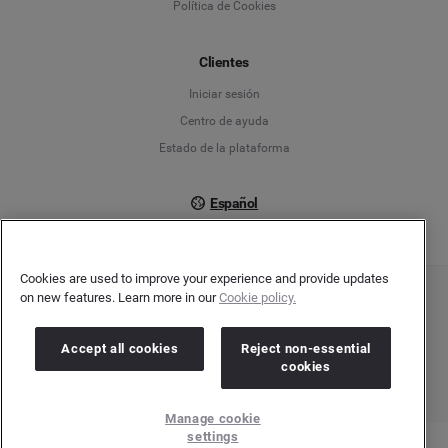
Política de Cookies
Español
Clientes
Français
Iniciar sesión
Italiano
Centro de ayuda
Estado de la plataforma
Español
Cookies are used to improve your experience and provide updates
on new features. Learn more in our
Cookie policy.
Copyright © 2026 Brandwatch. Todos los derechos reservados. Cision Group Ltd, 7th
Floor, 5 Churchill Place, Canary Wharf, London, E14 5HU
Company number: 03898053 | VAT number: 754 750 710
Accept all cookies
Reject non-essential
cookies
Manage cookie
settings