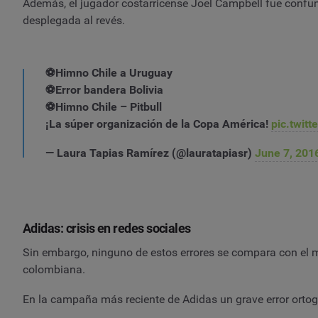
Además, el jugador costarricense Joel Campbell fue confun
desplegada al revés.
⚽️Himno Chile a Uruguay
⚽️Error bandera Bolivia
⚽️Himno Chile – Pitbull
¡La súper organización de la Copa América!
pic.twit
— Laura Tapias Ramírez (@lauratapiasr)
June 7, 201
Adidas: crisis en redes sociales
Sin embargo, ninguno de estos errores se compara con el má
colombiana.
En la campaña más reciente de Adidas un grave error ortogr