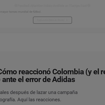
⚽ Football Attention Index: Análisis en Tiempo Real ⚽
l mayor torneo mundial de fútbol.
Explora los datos en directo
Cómo reaccionó Colombia (y el r
ante el error de Adidas
ciales después de lazar una campaña
ografía. Aquí las reacciones.