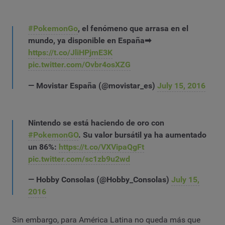
#PokemonGo
, el fenómeno que arrasa en el
mundo, ya disponible en España➡
https://t.co/JliHPjmE3K
pic.twitter.com/Ovbr4osXZG
— Movistar España (@movistar_es)
July 15, 2016
Nintendo se está haciendo de oro con
#PokemonGO
. Su valor bursátil ya ha aumentado
un 86%:
https://t.co/VXVipaQgFt
pic.twitter.com/sc1zb9u2wd
— Hobby Consolas (@Hobby_Consolas)
July 15,
2016
Sin embargo, para América Latina no queda más que