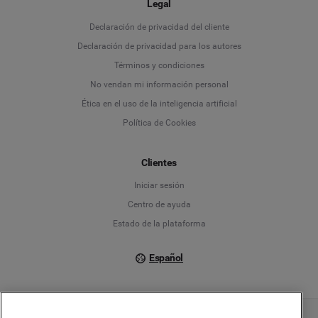
Legal
Language
Declaración de privacidad del cliente
Declaración de privacidad para los autores
Deutsch
Términos y condiciones
No vendan mi información personal
English
Ética en el uso de la inteligencia artificial
Política de Cookies
Español
Français
Clientes
Iniciar sesión
Italiano
Centro de ayuda
Estado de la plataforma
Español