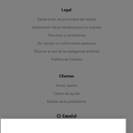
Legal
Language
Declaración de privacidad del cliente
Declaración de privacidad para los autores
Deutsch
Términos y condiciones
No vendan mi información personal
English
Ética en el uso de la inteligencia artificial
Política de Cookies
Español
Français
Clientes
Iniciar sesión
Italiano
Centro de ayuda
Estado de la plataforma
Español