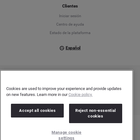
Français
Clientes
Iniciar sesión
Italiano
Centro de ayuda
Estado de la plataforma
Español
Copyright © 2026 Brandwatch. Todos los derechos reservados. Cision Group Ltd, 7th
Floor, 5 Churchill Place, Canary Wharf, London, E14 5HU
Company number: 03898053 | VAT number: 754 750 710
Cookies are used to improve your experience and provide updates
on new features. Learn more in our
Cookie policy.
Accept all cookies
Reject non-essential
cookies
Manage cookie
settings