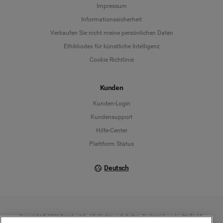
Language
Impressum
Informationssicherheit
Deutsch
Verkaufen Sie nicht meine persönlichen Daten
Ethikkodex für künstliche Intelligenz
English
Cookie Richtlinie
Español
Kunden
Français
Kunden-Login
Kundensupport
Italiano
Hilfe-Center
Plattform Status
Deutsch
Copyright © 2026 Brandwatch. Alle Rechte vorbehalten. De-Saint-Exupéry-Straße 10,