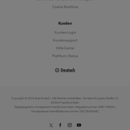
English
Cookie Richtlinie
Español
Kunden
Français
Kunden-Login
Kundensupport
Italiano
Hilfe-Center
Plattform Status
Deutsch
Copyright © 2026 Brandwatch. Alle Rechte vorbehalten. De-Saint-Exupéry-Straße 10,
60549 Frankfurt/Main
Registergericht: Amtsgericht Frankfurt am Main | Registernummer: HRB 138083 |
Umsatzsteuer-Identifikationsnummer: DE278408482