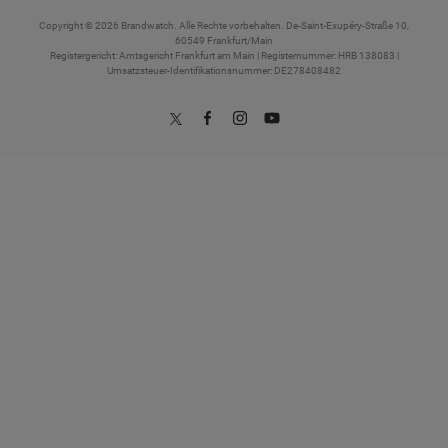
Copyright © 2026 Brandwatch. Alle Rechte vorbehalten. De-Saint-Exupéry-Straße 10,
60549 Frankfurt/Main
Registergericht: Amtsgericht Frankfurt am Main | Registernummer: HRB 138083 |
Umsatzsteuer-Identifikationsnummer: DE278408482