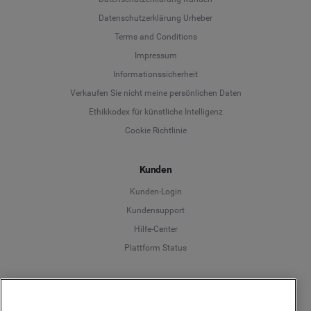
Datenschutzerklärung Urheber
Terms and Conditions
Language
Impressum
Informationssicherheit
Deutsch
Verkaufen Sie nicht meine persönlichen Daten
Ethikkodex für künstliche Intelligenz
English
Cookie Richtlinie
Español
Kunden
Français
Kunden-Login
Kundensupport
Italiano
Hilfe-Center
Plattform Status
Deutsch