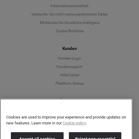
Informationssicherheit
Deutsch
Verkaufen Sie nicht meine persönlichen Daten
Ethikkodex für künstliche Intelligenz
English
Cookie Richtlinie
Español
Kunden
Français
Kunden-Login
Kundensupport
Italiano
Hilfe-Center
Plattform Status
Deutsch
Cookies are used to improve your experience and provide updates on
new features. Learn more in our
Cookie policy.
Copyright © 2026 Brandwatch. Alle Rechte vorbehalten. De-Saint-Exupéry-Straße 10,
60549 Frankfurt/Main
Accept all cookies
Reject non-essential