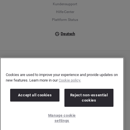
Kundensupport
Italiano
Hilfe-Center
Plattform Status
Deutsch
Copyright © 2026 Brandwatch. Alle Rechte vorbehalten. De-Saint-Exupéry-Straße 10,
60549 Frankfurt/Main
Registergericht: Amtsgericht Frankfurt am Main | Registernummer: HRB 138083 |
Cookies are used to improve your experience and provide updates on
Umsatzsteuer-Identifikationsnummer: DE278408482
new features. Learn more in our
Cookie policy.
Accept all cookies
Reject non-essential
cookies
Manage cookie
settings